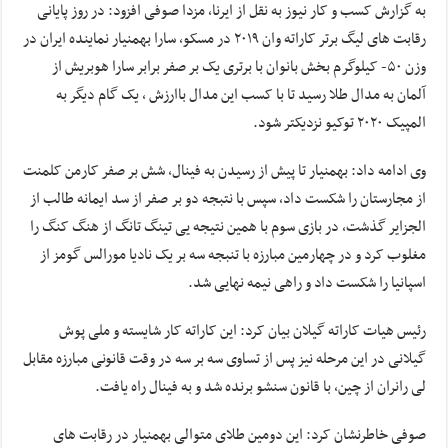
به گزارش کسب و کار نیوز به نقل از ایرنا، مزدا صوفی افزود: در روز پایانی
رقابت های لیگ برتر کاراته وان ۲۰۱۹ در مسکو، سارا بهمنیار نماینده ایران در
وزن ۵۰- کیلوگرم بخش بانوان با برتری یک بر صفر برابر سارا هوبریش از
آلمان به مدال طلا رسید تا با کسب این مدال باارزش ، یک گام دیگر به
المپیک ۲۰۲۰ توکیو نزدیکتر شود.
وی ادامه داد: بهمنیار تا پیش از رسیدن به فینال، شش بر صفر کارمن کلمنت
از مجارستان را شکست داد، سپس با نتبجه دو بر صفر از سد ایمانه طالب از
الجزایر گذشت، در بازی سوم با همین نتیجه یی تینگ تانگ از هنگ کنگ را
مغلوب کرد و در چهارمین مبارزه با تنبجه سه بر یک نادیا مورالس گومز از
اسپانیا را شکست داد و راهی نیمه نهایی شد.
رئیس هیات کاراته گیلان بیان کرد: این کاراته کار شایسته و ملی پوش
گیلانی در این مرحله نیز پس از تساوی سه بر سه در وقت قانونی مبارزه مقابل
لی رانران از چین، با قانون سنشو برنده شد و به فینال راه یافت.
صوفی خاطرنشان کرد: این دومین طلای متوالی بهمنیار در رقابت های