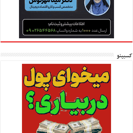
کسبینو