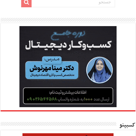
کسبینو