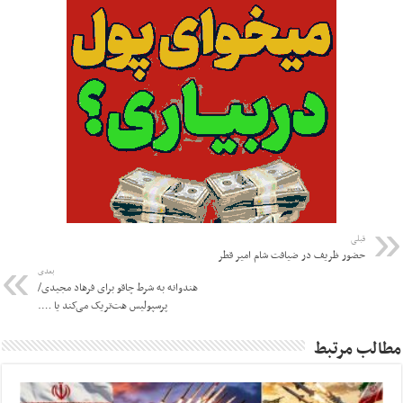
قبلی
حضور ظریف در ضیافت شام امیر قطر
بعدی
هندوانه به شرط چاقو برای فرهاد مجیدی/
پرسپولیس هت‌تریک می‌کند یا ….
مطالب مرتبط