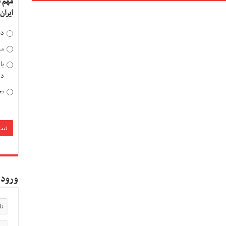
مهم 
ایران
دخ
مد
با
دی
تح
ورود 