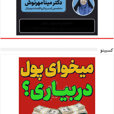
کسبینو