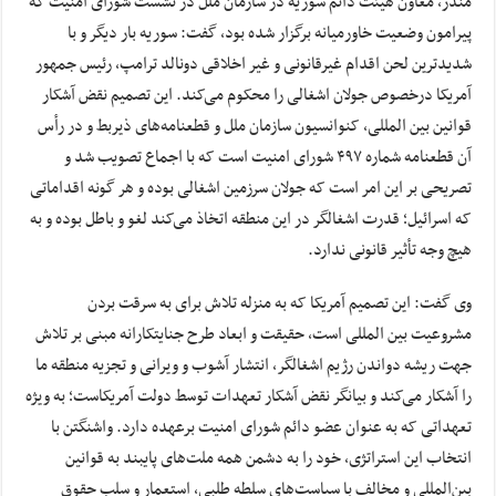
منذر، معاون هیئت دائم سوریه در سازمان ملل در نشست شورای امنیت که
پیرامون وضعیت خاورمیانه برگزار شده بود، گفت: سوریه بار دیگر و با
شدیدترین لحن اقدام غیرقانونی و غیر اخلاقی دونالد ترامپ، رئیس جمهور
آمریکا درخصوص جولان اشغالی را محکوم می‌کند. این تصمیم نقض آشکار
قوانین بین المللی، کنوانسیون سازمان ملل و قطعنامه‌های ذیربط و در رأس
آن قطعنامه شماره ۴۹۷ شورای امنیت است که با اجماع تصویب شد و
تصریحی بر این امر است که جولان سرزمین اشغالی بوده و هر گونه اقداماتی
که اسرائیل؛ قدرت اشغالگر در این منطقه اتخاذ می‌کند لغو و باطل بوده و به
هیچ وجه تأثیر قانونی ندارد.
وی گفت: این تصمیم آمریکا که به منزله تلاش برای به سرقت بردن
مشروعیت بین المللی است، حقیقت و ابعاد طرح جنایتکارانه مبنی بر تلاش
جهت ریشه دواندن رژیم اشغالگر، انتشار آشوب و ویرانی و تجزیه منطقه ما
را آشکار می‌کند و بیانگر نقض آشکار تعهدات توسط دولت آمریکاست؛ به ویژه
تعهداتی که به عنوان عضو دائم شورای امنیت برعهده دارد. واشنگتن با
انتخاب این استراتژی، خود را به دشمن همه ملت‌های پایبند به قوانین
بین‌المللی و مخالف با سیاست‌های سلطه طلبی، استعمار و سلب حقوق