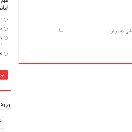
مهم 
ایران
دخ
مد
انی که دوباره
با
دی
تح
ورود 