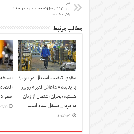
قبلی
برای کودکان سیل‌زده «اسباب بازی» و «مداد
رنگی» بفرستید
مطالب مرتبط
سقوطِ کیفیت اشتغال در ایران/
استخدا
با پدیده «شاغلان فقیر» روبرو
اقتصاد
هستیم/بحران اشتغال از زنان
خطر در 
به مردان منتقل شده است
۰۴/۳۱
۱۴۰۵/۰۵/۱۱