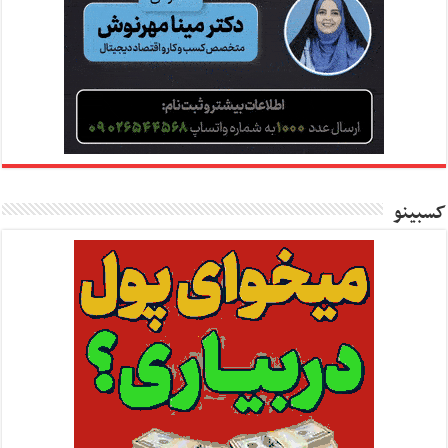
کسبینو