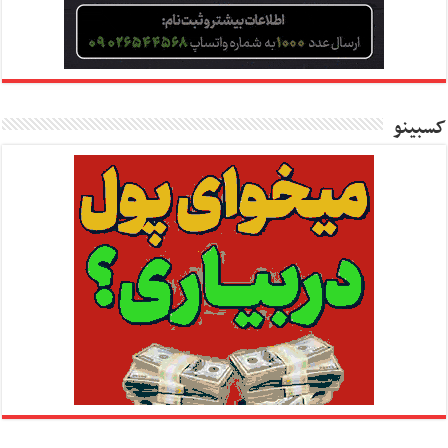
کسبینو