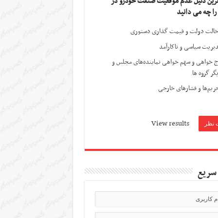
ترین دلیل عدم موفقیت صنعت خودرو در
 را چه می دانید
الت دولت و قیمت گذاری دستوری
یریت سیاسی و ناکارآمد
ج خواهی و سهم خواهی نماینده‌های مجلس و
گر گروه ها
ریم‌ها و فشارهای خارجی
View results
سریع