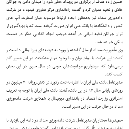
حسین زاده هدف از برگزاری دو رویداد “ملی شو” را میدان دادن به جوانان
خلاق و نخبه عنوان کرد و گفت: راه‌اندازی مرکز فناوری فینوداد در شرکت
داده‌ورزی سداد نیز به‌منظور ایجاد ارتباط دوسویه میان استارت آپ های
کشور و دانشگاه‌ها با بانک ملی ایران صورت گرفته است که با بهره‌گیری از
توان جوانان نخبه ایرانی در آینده موجب ایجاد انقلابی دیگر در صنعت
بانکی خواهد شد.
وی مأموریت سداد از سال گذشته را ورود به عرصه‌های بین‌المللی دانست و
گفت: این شرکت با تمام توان و با وجود تمام مشکلات در این مسیر گام
برمی‌دارد که امیدواریم موفقیت‌های خوبی در سال جاری در این بخش
کسب کند.
مدیرعامل بانک ملی ایران با اشاره به ثبت رکورد تراکنش روزانه ۷۰ میلیون در
روزهای پایانی سال ۹۷ در این بانک،گفت: بانک ملی ایران با توجه به تعریف
استراتژی وزارت اقتصاد در بانکداری دیجیتال با همکاری شرکت داده‌ورزی
سداد در حال حرکت در این مسیر است.
حمیدرضا مختاریان مدیرعامل شرکت داده ورزی سداد درادامه این بازدید با
اشاره به روندهای تأثیرگذار در صنعت بانکداری گفت: ظهور انقلاب صنعتی