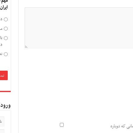
مهم 
ایران
دخ
مد
با
دی
تح
ورود 
انی که دوباره