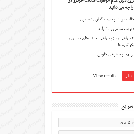
ترین دلیل عدم موفقیت صنعت خودرو در
 را چه می دانید
الت دولت و قیمت گذاری دستوری
یریت سیاسی و ناکارآمد
ج خواهی و سهم خواهی نماینده‌های مجلس و
گر گروه ها
ریم‌ها و فشارهای خارجی
View results
سریع