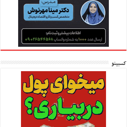
کسبینو