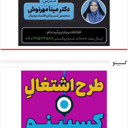
کسبینو