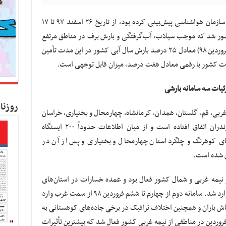
به گزارش کسب و کار نیوز، مطابق با آنچه که سازمان هواشناسی پیش‌بینی کرده بود، از تاریخ ۲۶ اسفند ۹۷ تا ۱۷
شور شد که موجب سیلاب، آب‌گرفتگی و بارش برف در مناطق مرتفع
شد و در بازه زمانی ۱۹ روزه (۲۶ اسفند ۹۷ تا ۱۷ فروردین ۹۸) معادل ۲۵ درصد بارش سال آبی کشور در این مدت تأمین
مدت کشور با رقمی معادل هفت درصد، میزان قابل توجهی است.
ئیات سه سامانه بارشی
روزنا
 غربی، قم، گلستان، همدان، کرمانشاه، چهارمحال و بختیاری، خراسان
شمالی، ایلام، لرستان، خوزستان، مرکزی و مازندران اتفاق افتاده است و از میان اطلاعات حدوداً ۲۰۰ ایستگاه
های کوهرنگ و
چلگرد
استان چهارمحال و بختیاری و پس از آن در
رش شده است.
اسفند در مناطقی از نیمه غربی و شمال کشور فعال بود و عمده خسارات در استان‌های
گلستان و مازندران به خصوص شهرستان آق‌قلا وارد شد. سامانه دوم از چهارم تا ششم فروردین ۹۸ از سمت غرب وارد
اش
باران و همچنین اختلاف ترافیک در برخی جاده‌های کوهستانی به
یل بارش برف شد و سامانه سوم نیز از ۱۱ تا ۱۵ فروردین در مناطقی از نیمه غربی کشور فعال شد که بیشترین تأثیرات