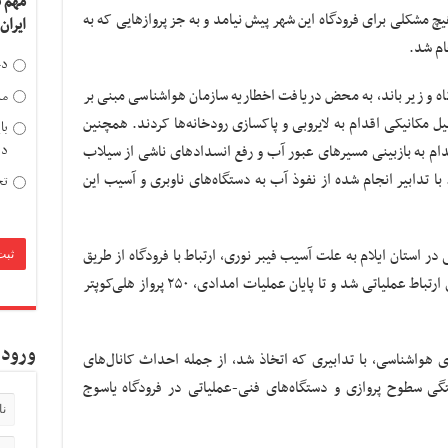
مهم 
یچ مشکلی برای فرودگاه این شهر پیش نیامد و به جز پروازهایی که به
ایران
ام شد.
دخ
گاه و زیر باند، به محض دریافت اخطاریه سازمان هواشناسی مبنی بر
مد
ل مکانیکی اقدام به لایروبی و پاکسازی رودخانه‌ها کردند. همچنین
با
دی
قدام به بازبینی مسیرهای عبور آب و رفع انسدادهای ناشی از سیلاب
با تدابیر انجام شده از نفوذ آب به دستگاه‌های ناوبری و آسیب این
تح
 در استان ایلام به علت آسیب فیبر نوری، ارتباط با فرودگاه از طریق
تلفن ماهواره‌ای برقرار و نهایتاً فرودگاه با برقراری ارتباط عملیاتی شد و تا پایان عملیات امدادی، ۲۵۰ پرواز هلی‌کوپتر
ورود 
ی هواشناسی، با تدابیری که اتخاذ شد، از جمله احداث کانال‌های
تگی سطوح پروازی و دستگاه‌های فنی-عملیاتی در فرودگاه یاسوج