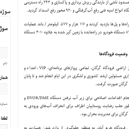
ترمیم کرد و به علاوه ۲۹۲۰ مقطع در محورهای مسدود ناشی از بارندگی ریزش برداری و پاکسازی و ۲۴۳ راه دسترسی
سوژه
در همین مدت روزانه ۲۹۸۹ اکیپ راهداری از راه‌ها و پل‌ها بازدید کردند و ۱۱۷ هزار و ۵۷۷ کیلومتر / باند عملیات
سوژه
برف‌روبی در سطح راه‌های کشور انجام و به ۸۳۷۵ دستگاه خودرو در راه‌مانده با زمین گیر شده به علاوه ۳۰۱۰ دستگاه
وضعیت فرودگاه‌ها
نام
با توجه به زیر آب رفتن بیش از ۳۸ هکتار از اراضی فرودگاه گرگان، تمامی پروازهای برنامه‌ای، VIP، امداد و
ی مسئولین ارشد کشوری و لشگری در این ایام انجام شد و تا پایان
شمار
استقرار بیل‌های مکانیکی در فرودگاه گرگان، انجام اقدامات اصلاحی برای زیر آب نرفتن دستگاه DVOR/DME و
شماره 
ظور جلب رضایت روستاییان اطراف برای انحراف آب‌های ورودی به
 گرگان برای مدیریت بحران بود.
لطفا 
 فرودگاه خرم آباد، به منظور جلوگیری از وارد شدن خسارت به