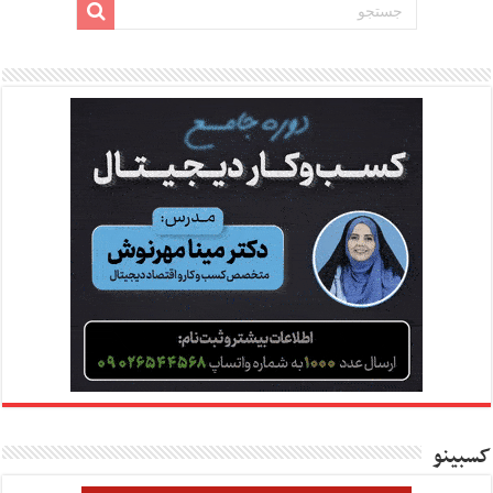
کسبینو