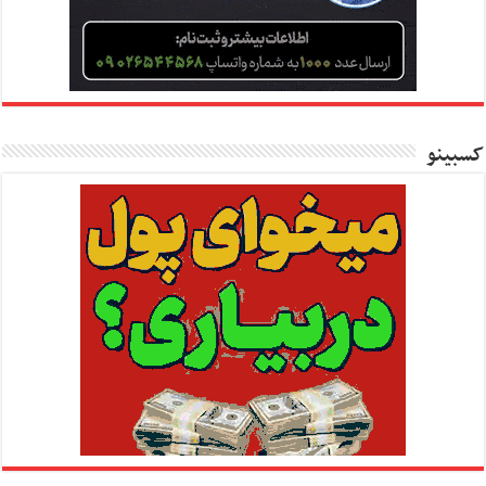
کسبینو