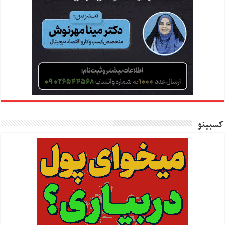
کسبینو