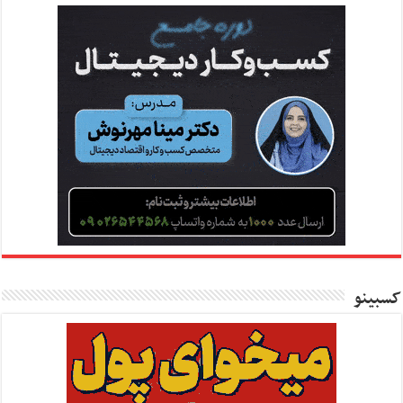
کسبینو