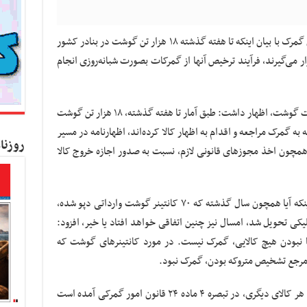
به گزارش کسب و کار نیوز به نقل از مهر، معاون گمرک با بیان اینکه تا هفته گذشته ۱۸ هزار تن گوشت در بنادر کشور
می‌گیرند، فرآیند ترخیص آنها از گمرکات بصورت شبانه‌روزی انجام
مهرداد جمال ارونقی، در خصوص وضعیت واردات گوشت، اظهار داشت: طبق آمار تا هفته گذشته، ۱۸ هزار تن گوشت
به گمرک مراجعه و اقدام به اظهار کالا کرده‌اند، اظهارنامه در مسیر
روزنا
همچون اخذ مجوزهای قانونی لازم، نسبت به صدور اجازه خروج کالا
معاون فنی و امور گمرکی گمرک، در خصوص اینکه آیا همچون سال گذشته که ۷۰ کانتینر گوشت وارداتی دپو شده،
یکی تحویل شد، امسال نیز چنین اتفاقی خواهد افتاد یا خیر، افزود:
 نبودن هیچ کالایی، گمرک نیست. در مورد کانتینرهای گوشت که
مرجع تشخیص متروکه بودن، گمرک نبود.
این مقام مسئول تصریح کرد: در بحث گوشت یا هر کالای دیگری، در تبصره ۴ ماده ۲۴ قانون امور گمرکی آمده است