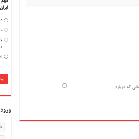
مهم 
ایران
دخ
مد
با
دی
تح
انی که دوباره
ورود 