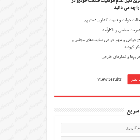
ترین دلیل عدم موفقیت صنعت خودرو در
 را چه می دانید
الت دولت و قیمت گذاری دستوری
یریت سیاسی و ناکارآمد
ج خواهی و سهم خواهی نماینده‌های مجلس و
گر گروه ها
ریم‌ها و فشارهای خارجی
View results
سریع