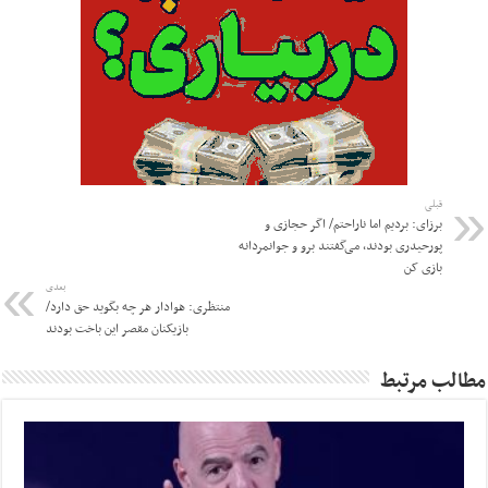
قبلی
برزای: بردیم اما ناراحتم/ اگر حجازی و
پورحیدری بودند، می‌گفتند برو و جوانمردانه
بازی کن
بعدی
منتظری: هوادار هر چه بگوید حق دارد/
بازیکنان مقصر این باخت بودند
مطالب مرتبط