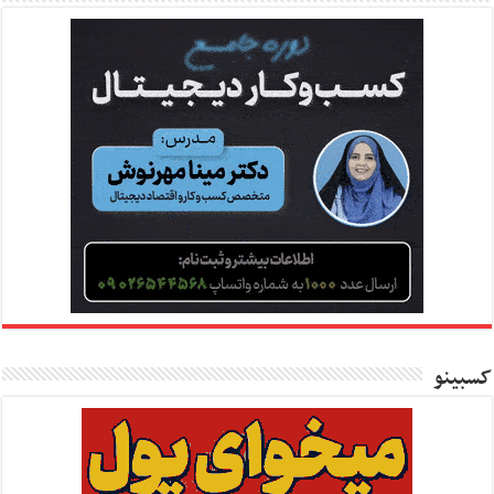
کسبینو