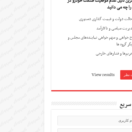
ترین دلیل عدم موفقیت صنعت خودرو در
 را چه می دانید
الت دولت و قیمت گذاری دستوری
یریت سیاسی و ناکارآمد
ج خواهی و سهم خواهی نماینده‌های مجلس و
گر گروه ها
ریم‌ها و فشارهای خارجی
View results
سریع