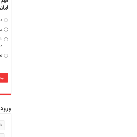
مهم 
ایران
دخ
مد
با
دی
تح
ورود 