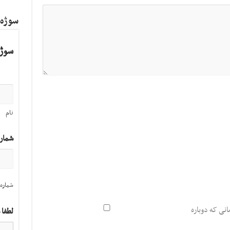
سوژه
سوژه
نام
شمار
شماره 
انی که دوباره
لطفا 