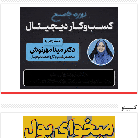
کسبینو