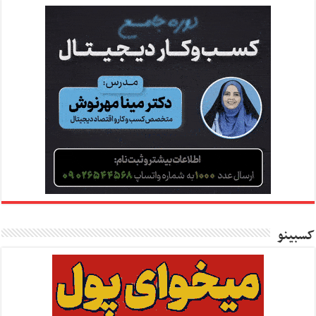
کسبینو