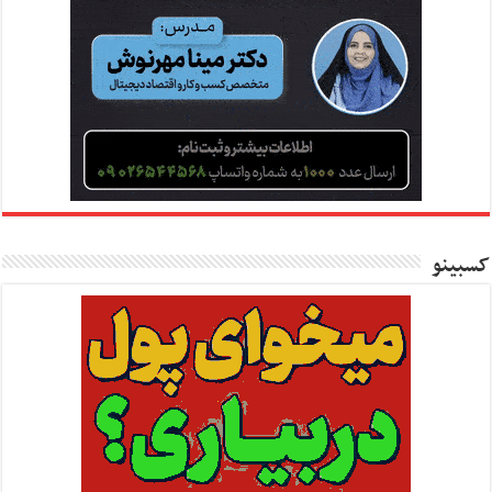
کسبینو