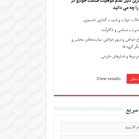
ترین دلیل عدم موفقیت صنعت خودرو در
 را چه می دانید
الت دولت و قیمت گذاری دستوری
یریت سیاسی و ناکارآمد
ج خواهی و سهم خواهی نماینده‌های مجلس و
گر گروه ها
ریم‌ها و فشارهای خارجی
View results
سریع