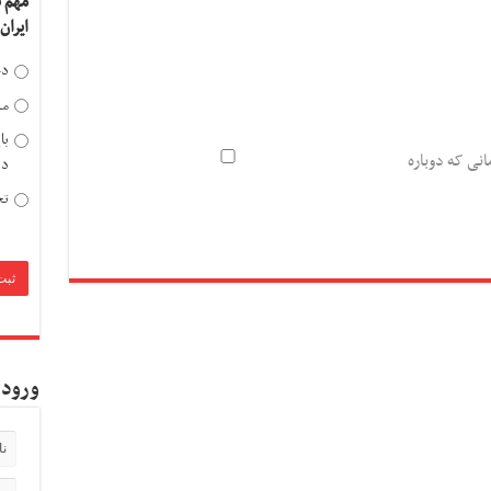
مهم 
ایران
دخ
مد
با
انی که دوباره
دی
تح
ورود 