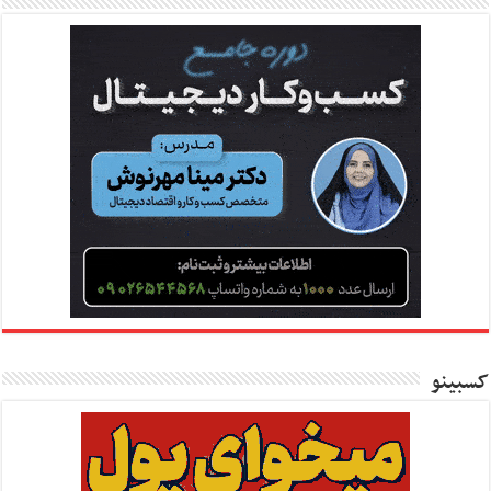
کسبینو