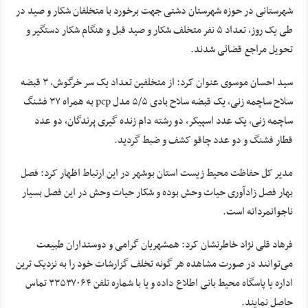
شهرستانی در حوزه شهرستان دشتی جهت برخورد با متخلفان شکار و صید در
طی یک روز، تعداد ۵ نفر متخلف شکار و صید قبل و هنگام شکار دستگیر و
تحویل مراجع قضائی شدند.
سید احسان موسوی عنوان کرد: از متخلفین تعداد یک سر خرگوش، ۳ قبضه
سلاح ساچمه زنی، یک قبضه سلاح بادی ۵/۵ مدل pcp به همراه ۳۷ فشنگ
ساچمه زنی، یک عدد اسپیکر، دو رشته دام زنده
گیری
پرندگان، دو عدد
قطار فشنگ و دو عدد چاقو کشف و ضبط گردید.
مدیر کل حفاظت محیط زیست استان بوشهر در این ارتباط اظهار کرد: فصل
بهار فصل زادآوری حیات وحش بوده و شکار حیات وحش در این فصل بسیار
ناجوانمردانه است.
فرهاد قلی نژاد خاطرنشان کرد: همشهریان گرامی و دوستداران طبیعت
می‌توانند در صورت مشاهده هر گونه تخلف گزارشات خود را به نزدیک
ترین
اداره یا پاسگاه محیط بانی اطلاع داده و یا با شماره تلفن ۳۳۵۳۷۰۶۴ تماس
حاصل نمایند.