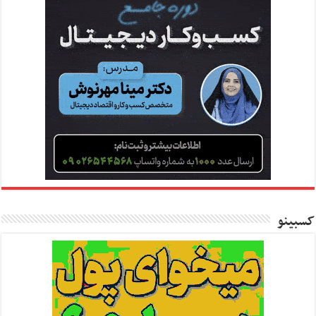
کسبینو