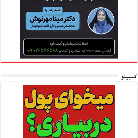
کسبینو