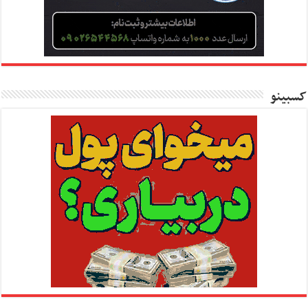
کسبینو