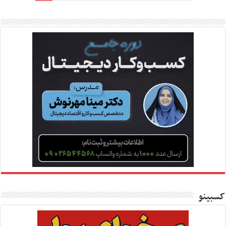
کسبینو