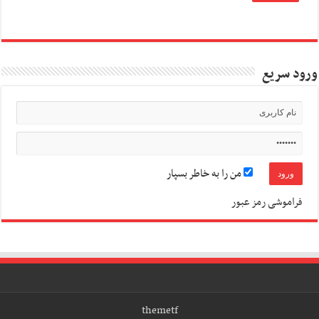
ورود سریع
من را به خاطر بسپار
فراموشی رمز عبور
themetf