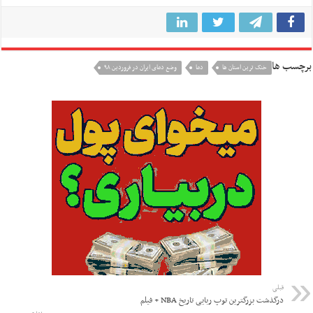
برچسب ها
خنک ترین استان ها
دما
وضع دمای ایران در فروردین ۹۸
قبلی
درگذشت بزرگترین توپ ربایی تاریخ NBA + فیلم
بعدی