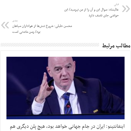
قبلی
عالیشاه: سوال این و آن را از من نپرسید/ این
حواشی جای تاسف دارد
بعدی
محسن خلیلی: شروع تنش‌ها از هواداران سپاهان
بود/ رسن ماندنی است
مطالب مرتبط
اینفانتینو: ایران در جام جهانی خواهد بود، هیچ پلن دیگری هم