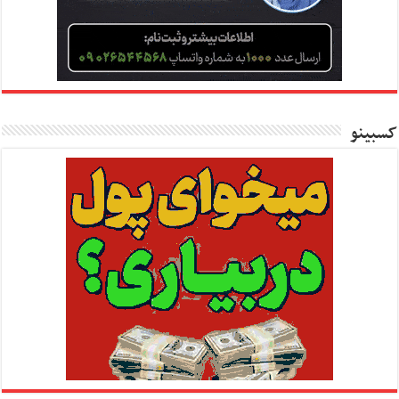
کسبینو