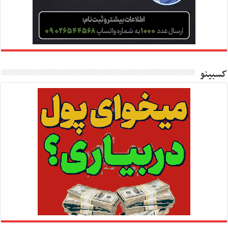
کسبینو