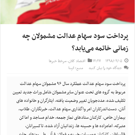
پرداخت سود سهام عدالت مشمولان چه
زمانی خاتمه می‌یابد؟
۱۳۹۸/۰۲/۰۵
۱۲:۲۷
اقتصاد کلان
,
سرخط خبرها
دیدگاه خود را بیان کنید
منبع: ایبِنا
پرداخت سود سهام عدالت عملکرد سال ۹۶ مشمولان سهام عدالت
مربوط به گروه های تحت عنوان سایرمشمولان شامل وراث جدید تعیین
تکلیف شده، مددجویان تغییر وضعیت یافته، ایثارگران و خانواده های
آنان، دست‌اندرکاران امر واگذاری سهام عدالت، خبرنگاران، طلاب،
بیماران خاص، کارکنان ستادهای نماز جمعه، خدام مساجد و اماکن
متبرکه، امامزاده ها و حسینه ها، زندانیان آزاد شده، تاکسیرانان،
قالیبافان، کارکنان موسسات خیریه و فعالان قرآنی طی روزهای جاری