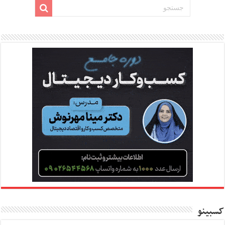
کسبینو