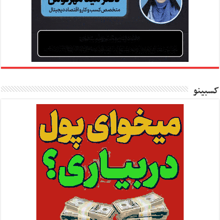
کسبینو