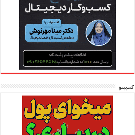
کسبینو