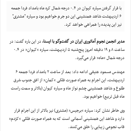
با قرار گرفتن سیاره کیوان در ۰.۴ درجه شمال کره ماه بامداد فردا جمعه
۶ اردیبهشت شاهد همنشینی این دو جرم خواهیم بود و سیاره "مشتری"
نیز این پدیده را همراهی خواهد کرد.
مدیر انجمن نجوم آماتوری ایران در گفت‌وگو با ایسنا،
در این
باره
گفت: در
ساعت ۸ و ۱۹ دقیقه امروز پنج‌شنبه ۵ اردیبهشت، سیاره “کیوان” در ۰.۴
درجه شمال “ماه” قرار می‌گیرد.
مهندس مسعود عتیقی ادامه داد: بعد از ساعت ٢ بامداد فردا جمعه ۶
اردیبهشت، این اجرام به همراه صورت فلکی “کمان” از افق جنوب شرق
طلوع و شاهد همنشینی چشم
نواز
ماه و سیاره کیوان (بالاتر و سمت راست
ماه قبل
تربیع
) خواهیم بود.
وی خاطر نشان کرد: سیاره “
برجیس
” (مشتری) نیز بالاتر از این اجرام قرار
دارد و شاهد این همنشینی آسمانی است که به همراه صورت فلکی “
کژدم
”
قاب نجومی زیبایی را خلق می‌کنند.