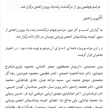
مراسم چهلمین روز از درگذشت زنده‌یاد پرویز زاهدی برگزار شد.
به گزارش کسب و کار نیوز، مراسم چهلم درگذشت زنده یاد پرویز زاهدی از
سوی کمیته پیشکسوتان انجمن ورزشی نویسان در تالار لاله برگزار شد.
در این مراسم ویژه نامه‌ای که برای آن مرحوم تهیه شده بود، در اختیار
حاضران قرار گرفت.
بیژن معتمدی، داریوش مصطفوی، جعفر کاشانی، محمود یاوری،شاهرخ
شهنازی، دکتر عبدالحمید احمدی ، ناصر عظیمی، محمود خوردبین، رضا گل
محمدی، مهدی محمد نبی، سعید مراغه چیان، هادی طباطبایی، محمد
فنایی، دکتر محمد زادمهر،دکتر پرویز سیار، ماییس میناسیان، گودرز حبیبی،
نادر فریادشیران، اکبر خشکباری،مهدی اربابی، مرتضی ایزد فر، حسین رسولی
نیا، محمد توانایی، ولی صالح نیا، اعضای کمیته پیشکسوتان انجمن ورزشی
نویسان، هیات رییسه انجمن ورزشی نویسان، سردبیران خبرگزاری‌ها ، خانواده