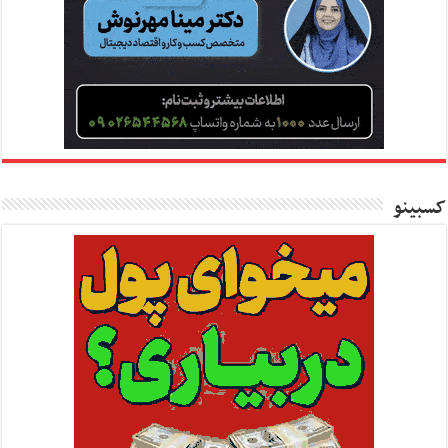
کسبینو