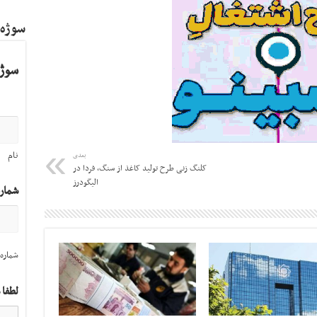
سوژه
سوژه
نام
بعدی
کلنگ زنی طرح تولید کاغذ از سنگ، فردا در
الیگودرز
شمار
شماره 
لطفا 