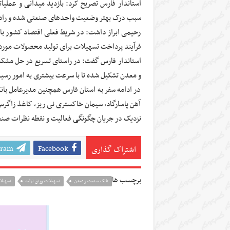
استاندار فارس تصریح کرد: بازدید میدانی و عملیات
سبب درک بهتر وضعیت واحدهای صنعتی شده و راه را 
رحیمی ابراز داشت: در شریط فعلی اقتصاد کشور با
فرآیند پرداخت تسهیلات برای تولید محصولات مورد ن
استاندار فارس گفت: در راستای تسریع در حل مشکلا
و معدن تشکیل شده تا با سرعت بیشتری به امور رس
در ادامه سفر به استان فارس همچنین مدیرعامل با
آهن پاسارگاد، سیمان خاکستری نی ریز، کاغذ زاگرس 
نزدیک در جریان چگونگی فعالیت و نقطه نظرات صنعتگ
gram
Facebook
اشتراک گذاری
برچسب ها
بانک صنعت و معدن
تسهيلات رونق توليد
تسهیل