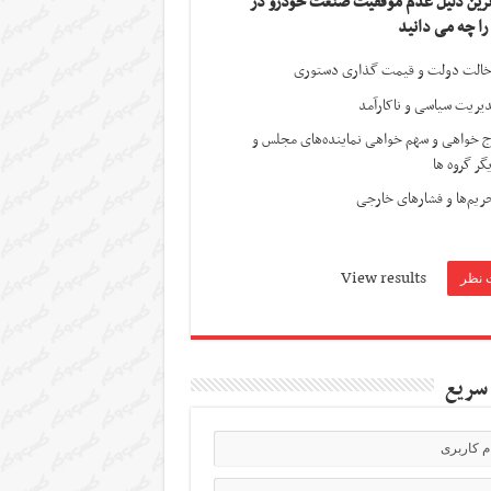
ترین دلیل عدم موفقیت صنعت خودرو در
 را چه می دانید
الت دولت و قیمت گذاری دستوری
یریت سیاسی و ناکارآمد
ج خواهی و سهم خواهی نماینده‌های مجلس و
گر گروه ها
ریم‌ها و فشارهای خارجی
View results
سریع