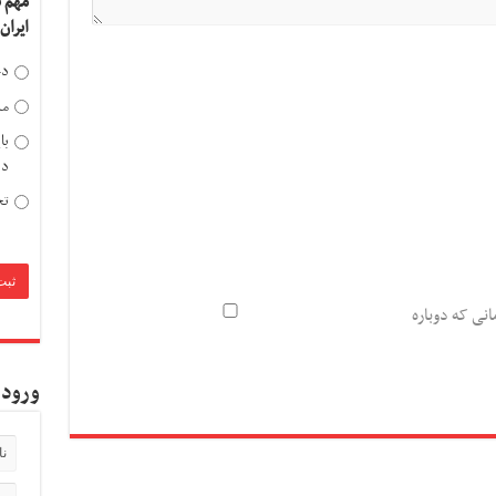
مهم 
ایران
دخ
مد
با
دی
تح
انی که دوباره
ورود 