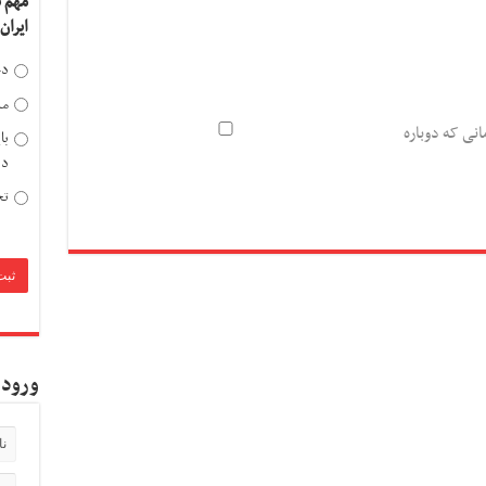
مهم 
ایران
دخ
مد
انی که دوباره
با
دی
تح
ورود 