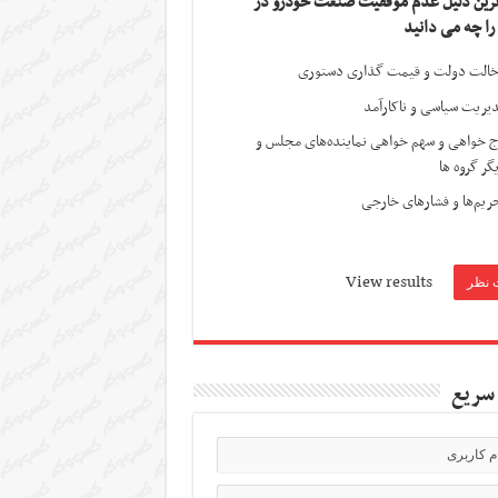
ترین دلیل عدم موفقیت صنعت خودرو در
 را چه می دانید
الت دولت و قیمت گذاری دستوری
یریت سیاسی و ناکارآمد
ج خواهی و سهم خواهی نماینده‌های مجلس و
گر گروه ها
ریم‌ها و فشارهای خارجی
View results
سریع