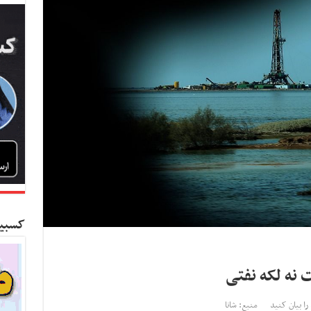
کسبین
 نه لکه نفتی
را بیان کنید
منبع: شانا