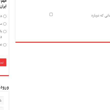
مهم 
ایران
انی که دوباره
دخ
مد
با
دی
تح
ورود 