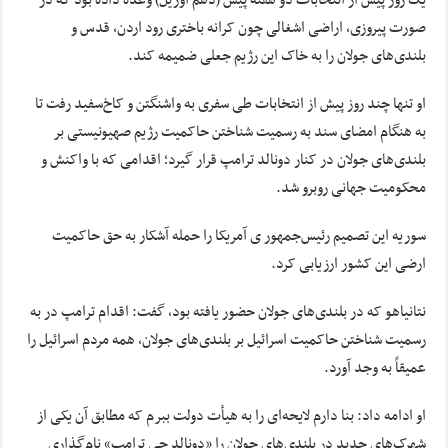
یک روز پیش از انتخابات دو هفته پیش (دهم آوریل) وعده داده بود که در
صورت پیروزی، اراضی اشغالی چون کرانه باختری رود اردن، قدس و
بلندی‌های جولان را به خاک این رژیم جعلی ضمیمه کند.
او تنها چند روز پیش از انتخابات طی سفری به واشنگتن و کاخ‌سفید رفت تا
به هنگام امضای سند به رسمیت شناختن حاکمیت رژیم صهیونیستی بر
بلندی‌های جولان در کنار دونالد ترامپ قرار گیرد؛ اقدامی که با واکنش و
محکومیت جهانی روبرو شد.
سوریه این تصمیم رئیس‌جمهور
ی
آمریکا را حمله آشکار به حق حاکمیت
ارضی این کشور ارزیابی کرد.
نتانیاهو که در بلندی‌های جولان حضور یافته بود، گفت: اقدام ترامپ در به
رسمیت شناختن حاکمیت اسرائیل بر بلندی‌های جولان، همه مردم اسرائیل را
عمیقاً به
وجد
آورد.
او ادامه داد: بنا دارم لایحه‌ای را به هیأت دولت ببرم که مطابق آن یکی از
شهرک‌های جدید در بلندی‌های جولان را «دونالد
جی
ترامپ» نام‌گذاری