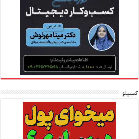
کسبینو