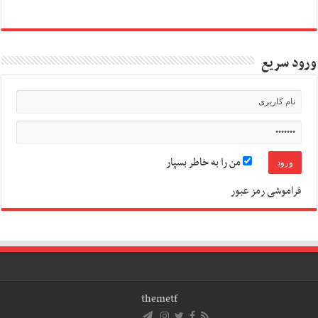
ورود سریع
من را به خاطر بسپار
فراموشی رمز عبور
themetf