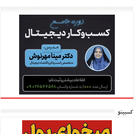
کسبینو