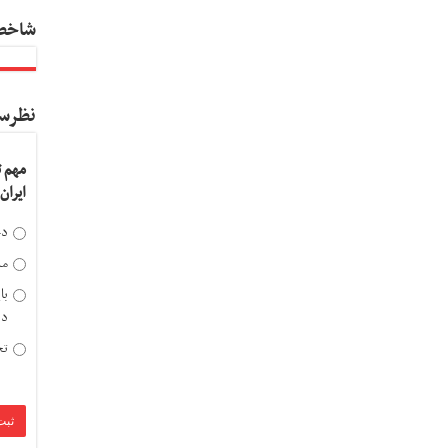
شاخص
نظرس
مهم 
ایران
دخ
مد
با
دی
تح