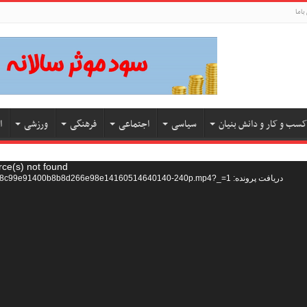
باما
کسب و کار و دانش بنیان
سیاسی
اجتماعی
فرهنگی
ورزشی
ا
rce(s) not found
دریافت پرونده: http://g1.asset.aparat.com/flv_video_new/4881/c1778c99e91400b8b8d266e98e14160514640140-240p.mp4?_=1