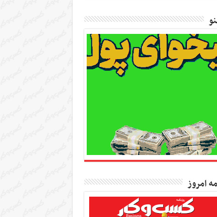
و
مه امروز