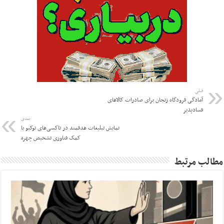
قبلی
آمادگی فرودگاه زنجان برای صادرات کالاهای
فسادپذیر
بعدی
نمایش تبلیغات هدفمند در تاکسی‌های توکیو با
کمک فناوری تشخیص چهره
مطالب مرتبط