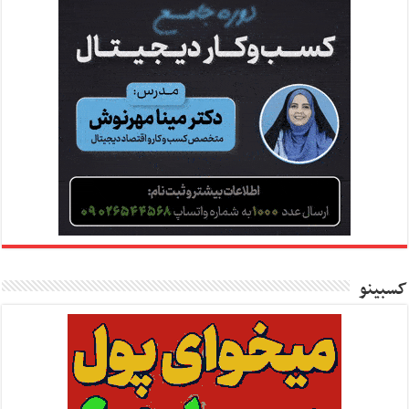
کسبینو