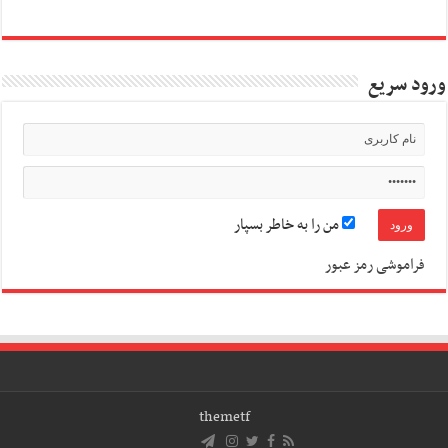
ورود سریع
من را به خاطر بسپار
فراموشی رمز عبور
themetf