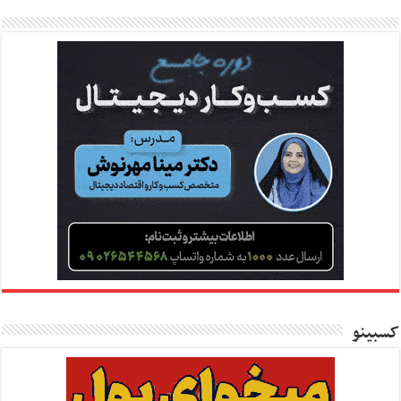
کسبینو