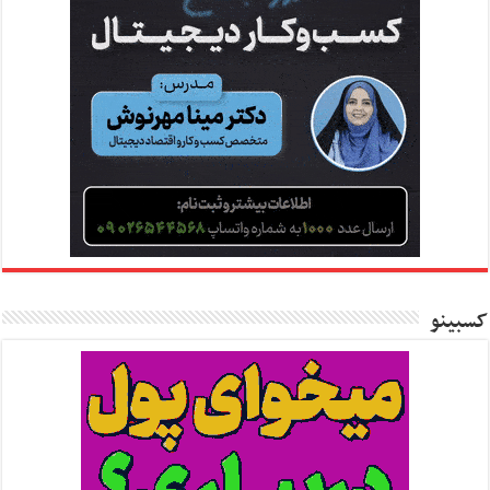
کسبینو