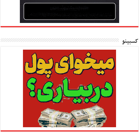
کسبینو