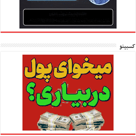
کسبینو