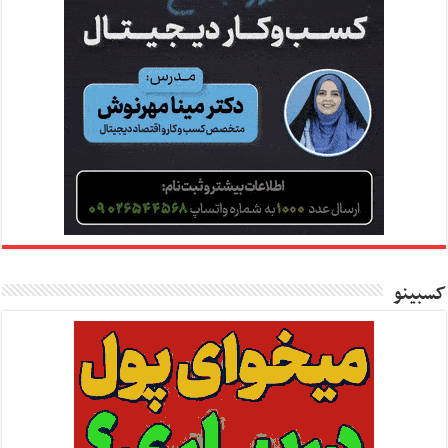
کسبینو