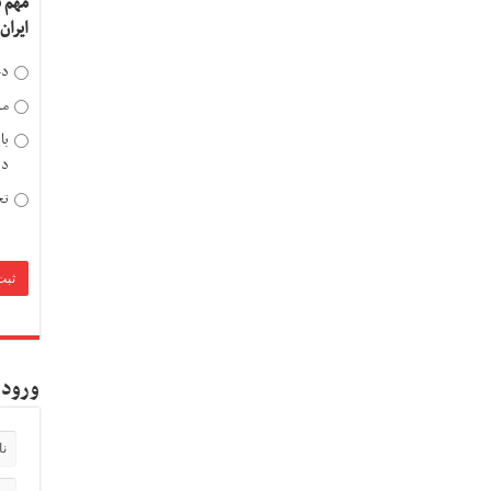
مهم 
ایران
دخ
مد
با
دی
تح
ورود 